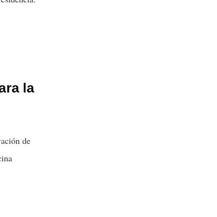
ara la
vación de
cina