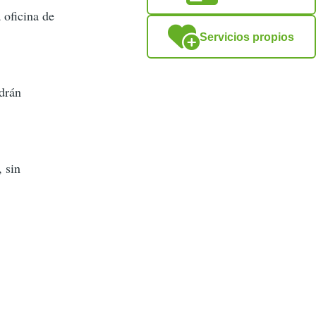
 oficina de
Servicios propios
odrán
 sin