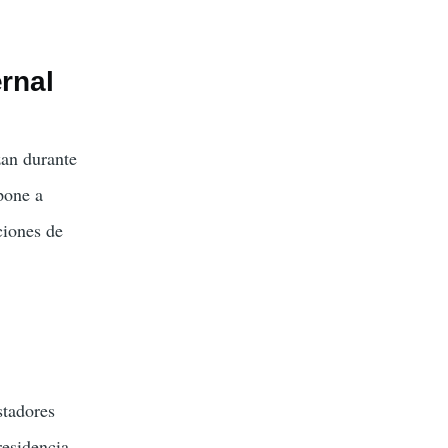
rnal
zan durante
pone a
ciones de
stadores
residencia.