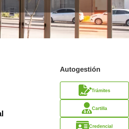
Autogestión
Trámites
Cartilla
l
Credencial